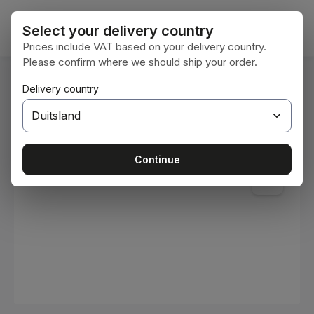
Ga naar de hoofdinhoud
Winke
Select your delivery country
Prices include VAT based on your delivery country.
Please confirm where we should ship your order.
U bent hier:
Delivery country
Home
Verbruiksmaterialen
Verven en lakken
Afbeeldingengalerij overslaan
Continue