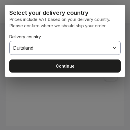
Ga naar de hoofdinhoud
Winke
Select your delivery country
Prices include VAT based on your delivery country.
Please confirm where we should ship your order.
U bent hier:
Delivery country
Home
Verbruiksmaterialen
Verven en lakken
Afbeeldingengalerij overslaan
Continue