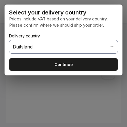
Ga naar de hoofdinhoud
Winke
Select your delivery country
Prices include VAT based on your delivery country.
Please confirm where we should ship your order.
U bent hier:
Delivery country
Home
Verbruiksmaterialen
Verven en lakken
Afbeeldingengalerij overslaan
Continue