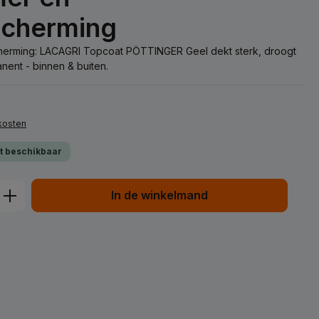
scherming
scherming: LACAGRI Topcoat PÖTTINGER Geel dekt sterk, droogt
nent - binnen & buiten.
dkosten
ct beschikbaar
d: Voer de gewenste hoeveelheid in of
In de winkelmand