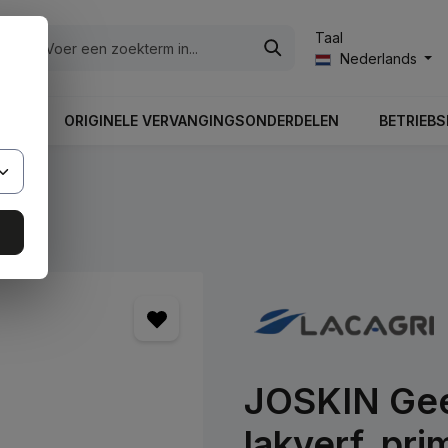
Taal
ën
Nederlands
UNG
ORIGINELE VERVANGINGSONDERDELEN
BETRIEBS
JOSKIN Geel
lakverf, pri