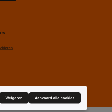
koord.
*
hes
ackieren
Weigeren
Aanvaard alle cookies