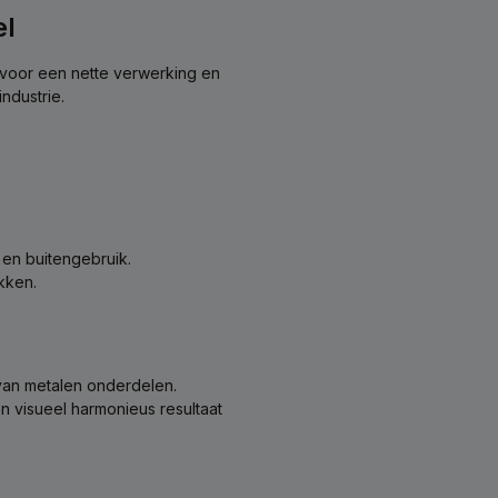
el
n voor een nette verwerking en
ndustrie.
en buitengebruik.
kken.
 van metalen onderdelen.
 visueel harmonieus resultaat