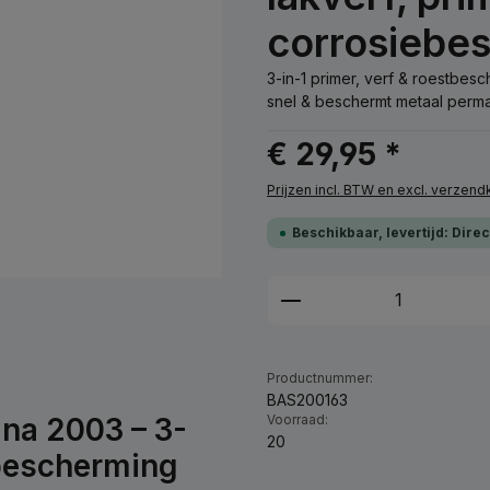
corrosiebe
3-in-1 primer, verf & roestbe
snel & beschermt metaal perma
€ 29,95 *
Prijzen incl. BTW en excl. verzen
Beschikbaar, levertijd: Dire
Producthoeveelhei
Productnummer:
BAS200163
na 2003 – 3-
Voorraad:
20
ebescherming