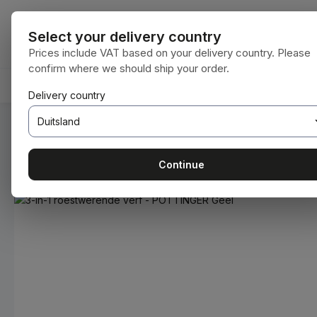
naar de hoofdinhoud
Ga naar de zoekopdracht
Ga naar de hoofdnavigatie
Alle categorie
Select your delivery country
Prices include VAT based on your delivery country. Please
confirm where we should ship your order.
HOME
VERBRUIKSMATERIALEN
BODENBEARBEIT
Delivery country
U bent hier:
Home
Verbruiksmaterialen
Verven en lakken
Continue
Afbeeldingengalerij overslaan