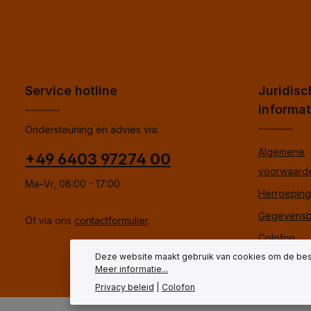
Service hotline
Juridisc
informat
Ondersteuning en advies via:
Algemene
+49 6403 97274 00
voorwaard
Ma–Vr, 08:00 - 17:00
Herroepings
Gegevensb
Of via ons
contactformulier
.
Colofon
Deze website maakt gebruik van cookies om de best
Meer informatie...
Privacy beleid
|
Colofon