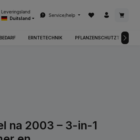
Je hebt 0 items op je ver
Winkelwa
Leveringsland
Service/help
Duitsland
BEDARF
ERNTETECHNIK
PFLANZENSCHUTZTECHNIK
 na 2003 – 3-in-1
mer en