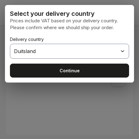
Ga naar de hoofdinhoud
Winke
Select your delivery country
Prices include VAT based on your delivery country.
Please confirm where we should ship your order.
U bent hier:
Delivery country
Home
Verbruiksmaterialen
Verven en lakken
Afbeeldingengalerij overslaan
Continue