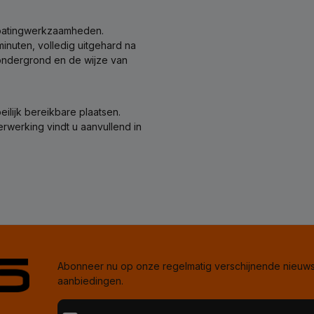
 coatingwerkzaamheden.
minuten, volledig uitgehard na
e ondergrond en de wijze van
ilijk bereikbare plaatsen.
werking vindt u aanvullend in
Abonneer nu op onze regelmatig verschijnende nieuwsb
aanbiedingen.
E-mailadres*