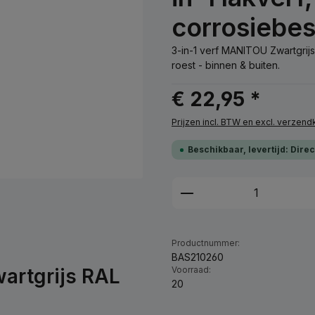
corrosiebe
3-in-1 verf MANITOU Zwartgrij
roest - binnen & buiten.
€ 22,95 *
Prijzen incl. BTW en excl. verzen
Beschikbaar, levertijd: Dire
Producthoeveelhei
Productnummer:
BAS210260
artgrijs RAL
Voorraad:
20