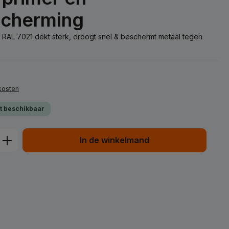
scherming
s RAL 7021 dekt sterk, droogt snel & beschermt metaal tegen
dkosten
ct beschikbaar
d: Voer de gewenste hoeveelheid in of
In de winkelmand