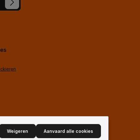
koord.
*
hes
ackieren
Weigeren
Aanvaard alle cookies