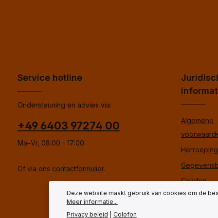
Service hotline
Juridisc
informat
Ondersteuning en advies via:
Algemene
+49 6403 97274 00
voorwaard
Ma–Vr, 08:00 - 17:00
Herroepings
Gegevensb
Of via ons
contactformulier
.
Colofon
Deze website maakt gebruik van cookies om de best
Meer informatie...
Privacy beleid
|
Colofon