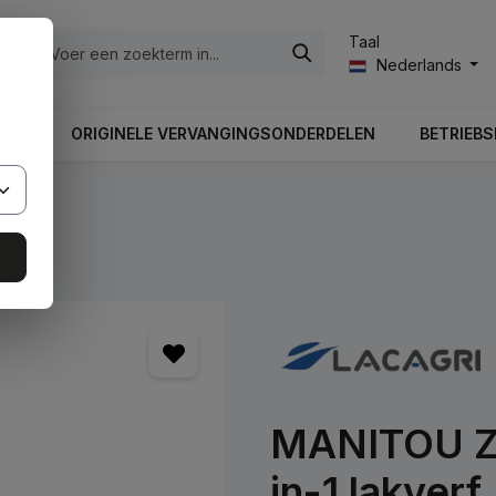
Taal
ën
Nederlands
UNG
ORIGINELE VERVANGINGSONDERDELEN
BETRIEBS
MANITOU Zw
in-1 lakverf