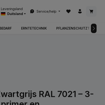
Je hebt 0 items op je ver
Winkelwa
Leveringsland
Service/help
Duitsland
BEDARF
ERNTETECHNIK
PFLANZENSCHUTZTECHNIK
artgrijs RAL 7021 – 3-
, primer en