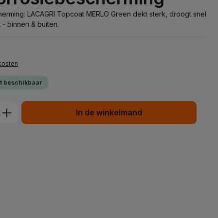
scherming: LACAGRI Topcoat MERLO Green dekt sterk, droogt snel
- binnen & buiten.
dkosten
ct beschikbaar
d: Voer de gewenste hoeveelheid in of
In de winkelmand