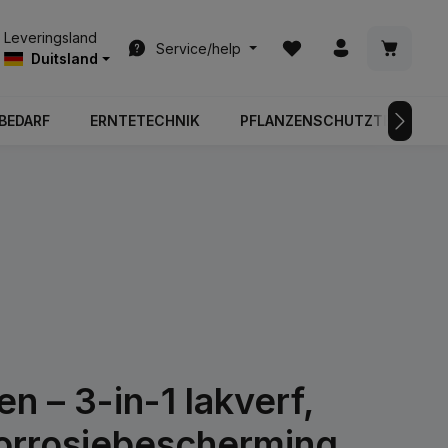
Je hebt 0 items op je ver
Winkelwa
Leveringsland
Service/help
Duitsland
BEDARF
ERNTETECHNIK
PFLANZENSCHUTZTECHNIK
 – 3-in-1 lakverf,
corrosiebescherming