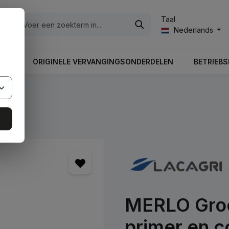
Taal
ën
Nederlands
UNG
ORIGINELE VERVANGINGSONDERDELEN
BETRIEBS
MERLO Groen
primer en 