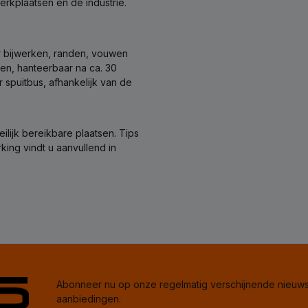
rkplaatsen en de industrie.
or bijwerken, randen, vouwen
ten, hanteerbaar na ca. 30
r spuitbus, afhankelijk van de
lijk bereikbare plaatsen. Tips
ing vindt u aanvullend in
Abonneer nu op onze regelmatig verschijnende nieuwsb
aanbiedingen.