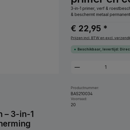
3-in-1 primer, verf & roestbe
& beschermt metaal permanent 
€ 22,95 *
Prijzen incl. BTW en excl. verzen
Beschikbaar, levertijd: Dire
Producthoeveelhei
Productnummer:
BAS210034
Voorraad:
20
 – 3-in-1
cherming