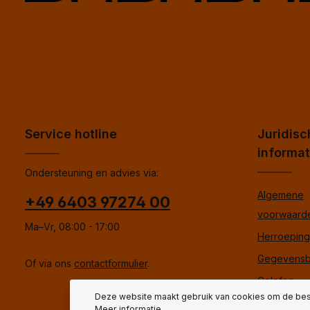
Service hotline
Juridisc
informat
Ondersteuning en advies via:
Algemene
+49 6403 97274 00
voorwaard
Ma–Vr, 08:00 - 17:00
Herroepings
Gegevensb
Of via ons
contactformulier
.
Colofon
Deze website maakt gebruik van cookies om de best
Meer informatie...