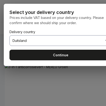
naar de hoofdinhoud
Ga naar de zoekopdracht
Ga naar de hoofdnavigatie
Alle categorie
Select your delivery country
Prices include VAT based on your delivery country. Please
confirm where we should ship your order.
HOME
VERBRUIKSMATERIALEN
BODENBEARBEIT
Delivery country
U bent hier:
Home
Verbruiksmaterialen
Verven en lakken
Continue
Afbeeldingengalerij overslaan