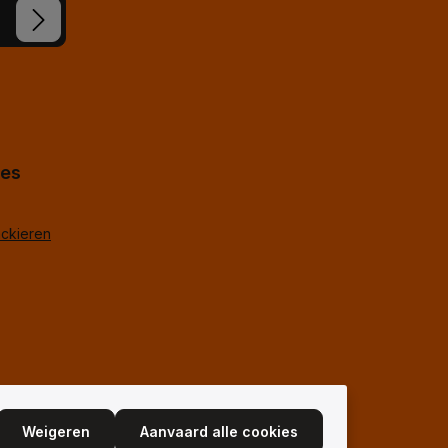
koord.
*
hes
ackieren
Weigeren
Aanvaard alle cookies