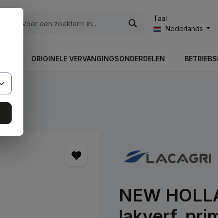
Taal
ën
Nederlands
UNG
ORIGINELE VERVANGINGSONDERDELEN
BETRIEBS
NEW HOLLAN
lakverf, pri