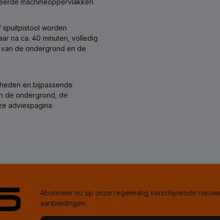
seerde machineoppervlakken.
f spuitpistool worden
ar na ca. 40 minuten, volledig
ijk van de ondergrond en de
mheden en bijpassende
an de ondergrond, de
ze adviespagina.
Abonneer nu op onze regelmatig verschijnende nieuwsb
aanbiedingen.