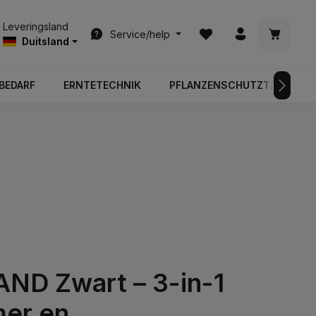
Je hebt 0 items op je ver
Winkelwa
Leveringsland
Service/help
Duitsland
BEDARF
ERNTETECHNIK
PFLANZENSCHUTZTECHNIK
D Zwart – 3-in-1
mer en