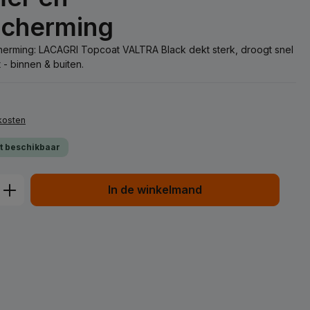
scherming
scherming: LACAGRI Topcoat VALTRA Black dekt sterk, droogt snel
- binnen & buiten.
dkosten
ct beschikbaar
d: Voer de gewenste hoeveelheid in of
In de winkelmand