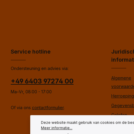
Service hotline
Juridisc
informat
Ondersteuning en advies via:
Algemene
+49 6403 97274 00
voorwaard
Ma–Vr, 08:00 - 17:00
Herroepings
Gegevensb
Of via ons
contactformulier
.
Colofon
Deze website maakt gebruik van cookies om de best
Meer informatie...