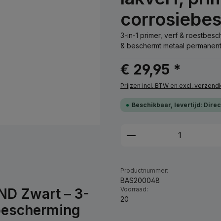
corrosiebe
3-in-1 primer, verf & roestbe
& beschermt metaal permanent 
€ 29,95 *
Prijzen incl. BTW en excl. verzen
Beschikbaar, levertijd: Dire
Producthoeveelhei
Productnummer:
BAS200048
D Zwart – 3-
Voorraad:
20
ebescherming