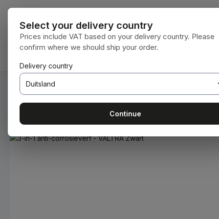
naar de hoofdinhoud
Ga naar de zoekopdracht
Ga naar de hoofdnavigatie
Alle categorie
Select your delivery country
Prices include VAT based on your delivery country. Please
confirm where we should ship your order.
HOME
VERBRUIKSMATERIALEN
BODENBEARBEIT
Delivery country
U bent hier:
Home
Verbruiksmaterialen
Verven en lakken
Continue
Afbeeldingengalerij overslaan