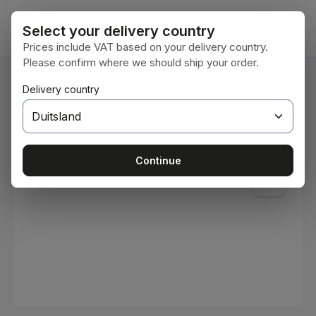
Ga naar de hoofdinhoud
Winke
Select your delivery country
Prices include VAT based on your delivery country.
Please confirm where we should ship your order.
U bent hier:
Delivery country
Home
Verbruiksmaterialen
Verven en lakken
Afbeeldingengalerij overslaan
Continue