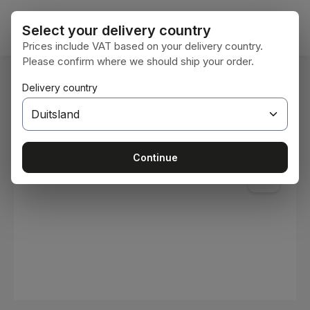
Ga naar de hoofdinhoud
Winke
Select your delivery country
Prices include VAT based on your delivery country.
Please confirm where we should ship your order.
U bent hier:
Delivery country
Home
Verbruiksmaterialen
Verven en lakken
Afbeeldingengalerij overslaan
Continue