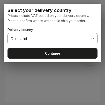
Ga naar de hoofdinhoud
Winke
Select your delivery country
Prices include VAT based on your delivery country.
Please confirm where we should ship your order.
U bent hier:
Delivery country
Home
Verbruiksmaterialen
Verven en lakken
Afbeeldingengalerij overslaan
Continue