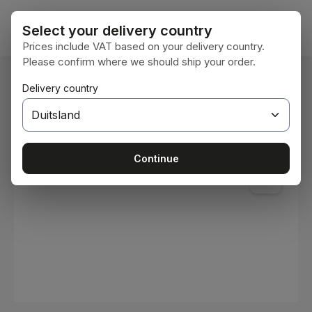
Ga naar de hoofdinhoud
Winke
Select your delivery country
Prices include VAT based on your delivery country.
Please confirm where we should ship your order.
U bent hier:
Delivery country
Home
Verbruiksmaterialen
Verven en lakken
Afbeeldingengalerij overslaan
Continue