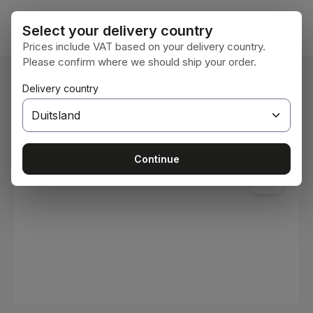
Ga naar de hoofdinhoud
Winke
Select your delivery country
Prices include VAT based on your delivery country.
Please confirm where we should ship your order.
U bent hier:
Delivery country
Home
Verbruiksmaterialen
Verven en lakken
Afbeeldingengalerij overslaan
Continue