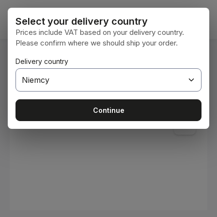
Przejdź do głównej zawartości
Koszy
Select your delivery country
Prices include VAT based on your delivery country.
Please confirm where we should ship your order.
Jesteś tutaj:
Delivery country
Home
Materiały eksploatacyjne
Farby i lakiery
Pomiń galerię zdjęć
Continue