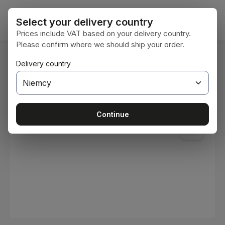
Przejdź do głównej zawartości
Koszy
Select your delivery country
Prices include VAT based on your delivery country.
Please confirm where we should ship your order.
Jesteś tutaj:
Delivery country
Home
Materiały eksploatacyjne
Farby i lakiery
Pomiń galerię zdjęć
Continue