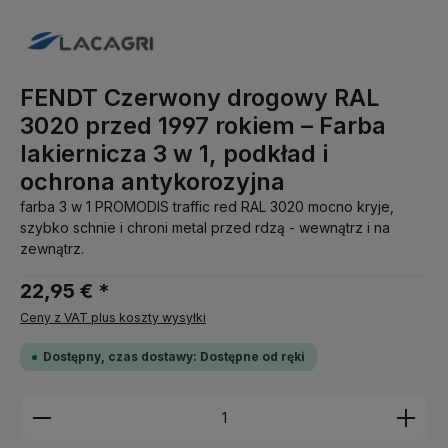
FENDT Czerwony drogowy RAL
3020 przed 1997 rokiem – Farba
lakiernicza 3 w 1, podkład i
ochrona antykorozyjna
farba 3 w 1 PROMODIS traffic red RAL 3020 mocno kryje,
szybko schnie i chroni metal przed rdzą - wewnątrz i na
zewnątrz.
22,95 € *
Ceny z VAT plus koszty wysyłki
Dostępny, czas dostawy: Dostępne od ręki
Ilość produktu: Wprowadź żądaną ilość lub użyj pr