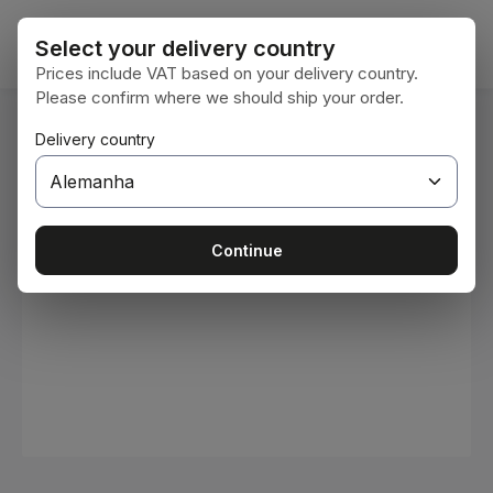
Ir para o conteúdo principal
O car
Select your delivery country
Prices include VAT based on your delivery country.
Please confirm where we should ship your order.
Você está aqui:
Delivery country
Home
Consumíveis
Tintas e vernizes
Ignorar galeria de imagens
Continue