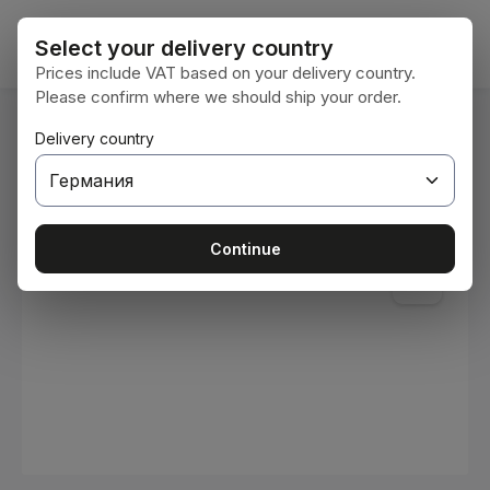
Преминете към основното съдържание
Кошни
Select your delivery country
Prices include VAT based on your delivery country.
Please confirm where we should ship your order.
Вие сте тук:
Delivery country
Начална страница
Консумативи
Бои и лакове
Пропуснете галерия с изображения
Continue