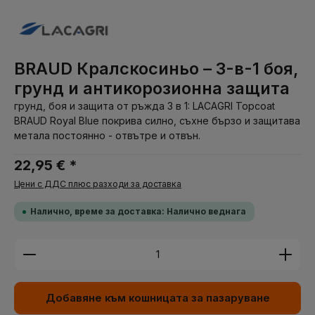
BRAUD Кралскосиньо – 3-в-1 боя,
грунд и антикорозионна защита
грунд, боя и защита от ръжда 3 в 1: LACAGRI Topcoat
BRAUD Royal Blue покрива силно, съхне бързо и защитава
метала постоянно - отвътре и отвън.
22,95 € *
Цени с ДДС плюс разходи за доставка
Налично, време за доставка: Налично веднага
Количество на продукта: Въведете желаната су
Добавяне към кошницата за пазаруване