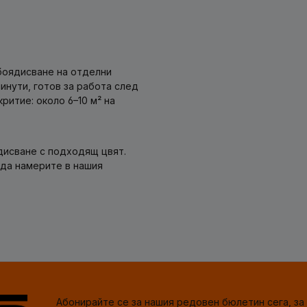
боядисване на отделни
инути, готов за работа след
ритие: около 6–10 м² на
дисване с подходящ цвят.
 да намерите в нашия
Абонирайте се за нашия редовен бюлетин сега, за 