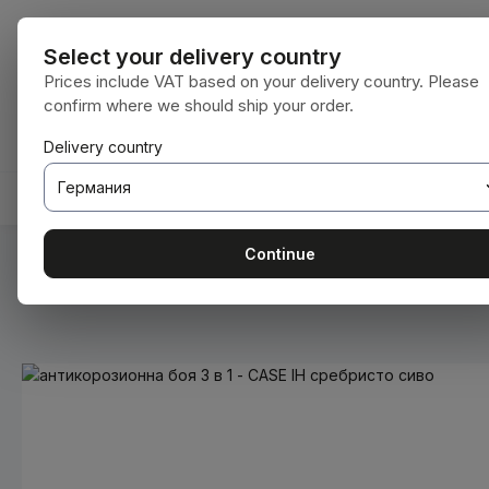
еминете към основното съдържание
Преминете към търсенето
Преминете към основната навигация
Всички катег
Select your delivery country
Prices include VAT based on your delivery country. Please
confirm where we should ship your order.
Имате 0 артикули от списъка с желания
Кошницата съдържа 0 артикула. Общат
Delivery country
НАЧАЛНА СТРАНИЦА
КОНСУМАТИВИ
BODENBE
Continue
Вие сте тук:
Начална страница
Консумативи
Бои и ла
Пропуснете галерия с изображения