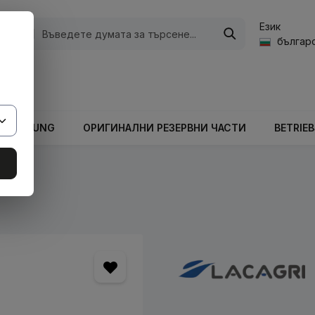
Език
ории
българс
а стойност на количката е 0,00 €.
ARBEITUNG
ОРИГИНАЛНИ РЕЗЕРВНИ ЧАСТИ
BETRIE
кове