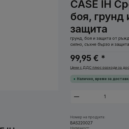
CASE IH Ср
боя, грунд
защита
грунд, боя и защита от ръжда
силно, съхне бързо и защита
99,95 € *
Цени с ДДС плюс разходи за дос
Налично, време за доставк
Количество на п
Номер на продукта:
BAS220027
Наличност: