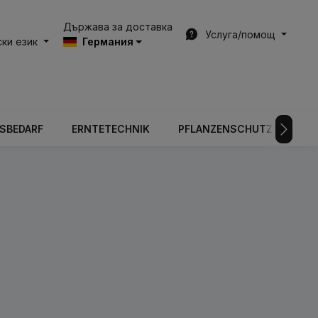
Държава за доставка
Услуга/помощ
ки език
Германия
BSBEDARF
ERNTETECHNIK
PFLANZENSCHUTZTECHNIK