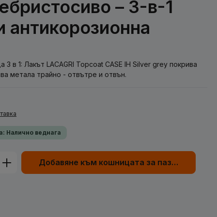
ебристосиво – 3-в-1
 и антикорозионна
 3 в 1: Лакът LACAGRI Topcoat CASE IH Silver grey покрива
ва метала трайно - отвътре и отвън.
тавка
а: Налично веднага
родукта: Въведете желаната сума или
Добавяне към кошницата за пазаруване