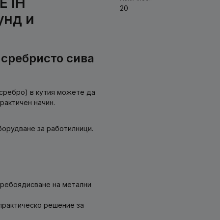
E IH
20
унд и
 сребристо сива
(сребро) в кутия можете да
рактичен начин.
борудване за работилници.
пребоядисване на метални
практическо решение за