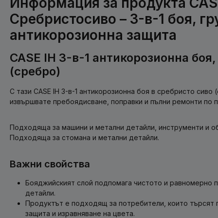
Информация за продукта CAS
Сребристосиво – 3-в-1 боя, гр
антикорозионна защита
CASE IH 3-в-1 антикорозионна боя,
(сребро)
С тази CASE IH 3-в-1 антикорозионна боя в сребристо сиво 
извършвате пребоядисване, поправки и пълни ремонти по п
Подходяща за машини и метални детайли, инструменти и о
Подходяща за стомана и метални детайли.
Важни свойства
Бояджийският слой подпомага чистото и равномерно 
детайли.
Продуктът е подходящ за потребители, които търсят 
защита и изравняване на цвета.