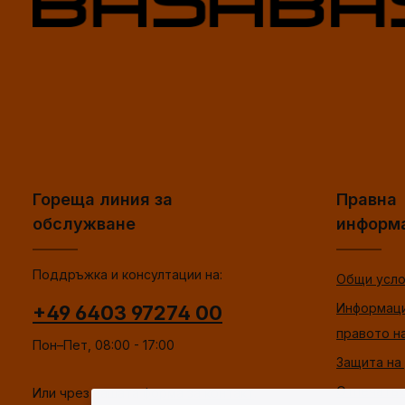
Гореща линия за
Правна
обслужване
информ
Поддръжка и консултации на:
Общи усло
Информаци
+49 6403 97274 00
правото н
Пон–Пет, 08:00 - 17:00
Защита на
Отпечатък
Или чрез нашата
форма за контакт
.