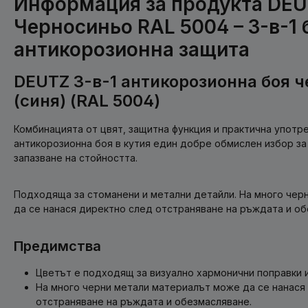
Информация за продукта DE
Черносиньо RAL 5004 – 3-в-1 
антикорозионна защита
DEUTZ 3-в-1 антикорозионна боя 
(синя) (RAL 5004)
Комбинацията от цвят, защитна функция и практична употре
антикорозионна боя в кутия един добре обмислен избор за
запазване на стойността.
Подходяща за стоманени и метални детайли. На много чер
да се нанася директно след отстраняване на ръждата и об
Предимства
Цветът е подходящ за визуално хармонични поправки 
На много черни метали материалът може да се нанася
отстраняване на ръждата и обезмасляване.