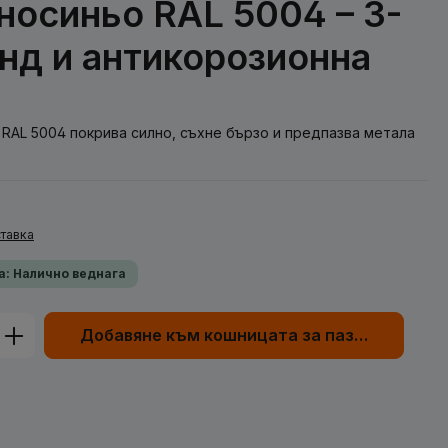
осиньо RAL 5004 – 3-
рунд и антикорозионна
 RAL 5004 покрива силно, съхне бързо и предпазва метала
тавка
а: Налично веднага
родукта: Въведете желаната сума или
Добавяне към кошницата за пазаруване