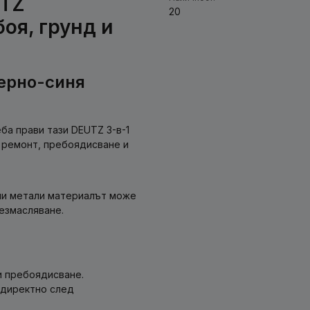
UTZ
20
боя, грунд и
черно-синя
ба прави тази DEUTZ 3-в-1
 ремонт, пребоядисване и
ни метали материалът може
езмасляване.
и пребоядисване.
 директно след