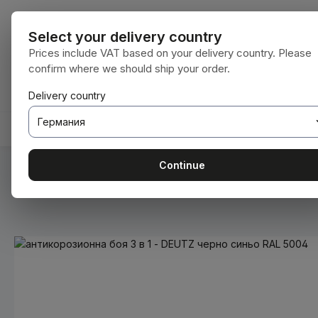
еминете към основното съдържание
Преминете към търсенето
Преминете към основната навигация
Всички катег
Select your delivery country
Prices include VAT based on your delivery country. Please
confirm where we should ship your order.
Имате 0 артикули от списъка с желания
Кошницата съдържа 0 артикула. Общат
Delivery country
НАЧАЛНА СТРАНИЦА
КОНСУМАТИВИ
BODENBE
Continue
Вие сте тук:
Начална страница
Консумативи
Бои и ла
Пропуснете галерия с изображения