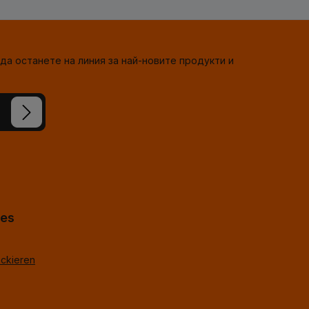
да останете на линия за най-новите продукти и
сте
-горе
*
hes
ackieren