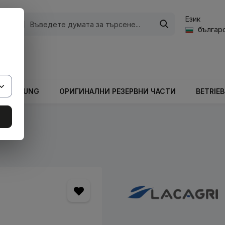
Език
ории
българс
а стойност на количката е 0,00 €.
ARBEITUNG
ОРИГИНАЛНИ РЕЗЕРВНИ ЧАСТИ
BETRIE
кове