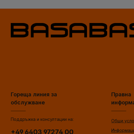
Гореща линия за
Правна
обслужване
информ
Поддръжка и консултации на:
Общи усло
Информаци
+49 6403 97274 00