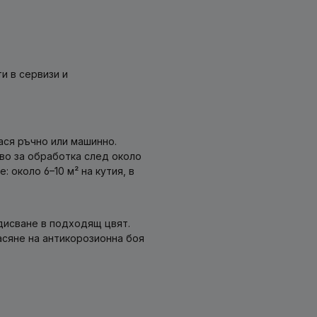
и в сервизи и
ася ръчно или машинно.
ово за обработка след около
 около 6–10 м² на кутия, в
дисване в подходящ цвят.
асяне на антикорозионна боя