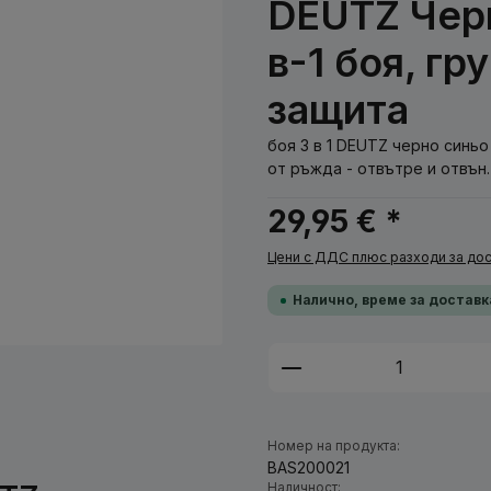
DEUTZ Черн
в-1 боя, г
защита
боя 3 в 1 DEUTZ черно синьо
от ръжда - отвътре и отвън.
29,95 € *
Цени с ДДС плюс разходи за дос
Налично, време за доставк
Количество на п
Номер на продукта:
BAS200021
Наличност: