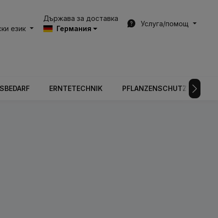
Държава за доставка
Услуга/помощ
ки език
Германия
BSBEDARF
ERNTETECHNIK
PFLANZENSCHUTZTECHNIK