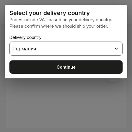
Преминете към основното съдържание
Кошни
Select your delivery country
Prices include VAT based on your delivery country.
Please confirm where we should ship your order.
Вие сте тук:
Delivery country
Начална страница
Консумативи
Бои и лакове
Пропуснете галерия с изображения
Continue