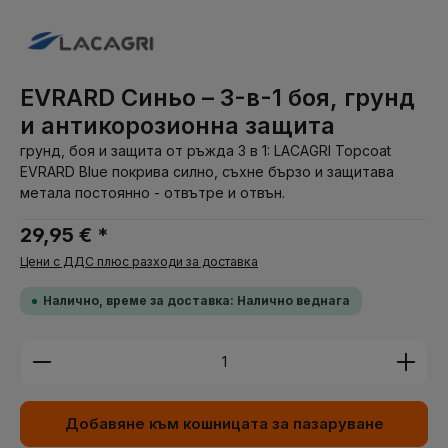
EVRARD Синьо – 3-в-1 боя, грунд
и антикорозионна защита
грунд, боя и защита от ръжда 3 в 1: LACAGRI Topcoat
EVRARD Blue покрива силно, съхне бързо и защитава
метала постоянно - отвътре и отвън.
29,95 € *
Цени с ДДС плюс разходи за доставка
Налично, време за доставка: Налично веднага
Количество на продукта: Въведете желаната су
Добавяне към кошницата за пазаруване