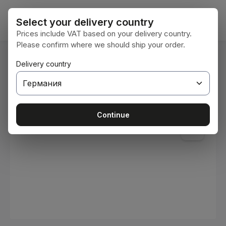
Преминете към основното съдържание
Кошни
Select your delivery country
Prices include VAT based on your delivery country.
Please confirm where we should ship your order.
Вие сте тук:
Delivery country
Начална страница
Консумативи
Бои и лакове
Пропуснете галерия с изображения
Continue