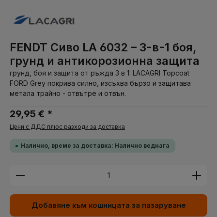
FENDT Сиво LA 6032 – 3-в-1 боя,
грунд и антикорозионна защита
грунд, боя и защита от ръжда 3 в 1: LACAGRI Topcoat
FORD Grey покрива силно, изсъхва бързо и защитава
метала трайно - отвътре и отвън.
29,95 € *
Цени с ДДС плюс разходи за доставка
Налично, време за доставка: Налично веднага
Количество на продукта: Въведете желаната су
Добавяне към кошницата за пазаруване