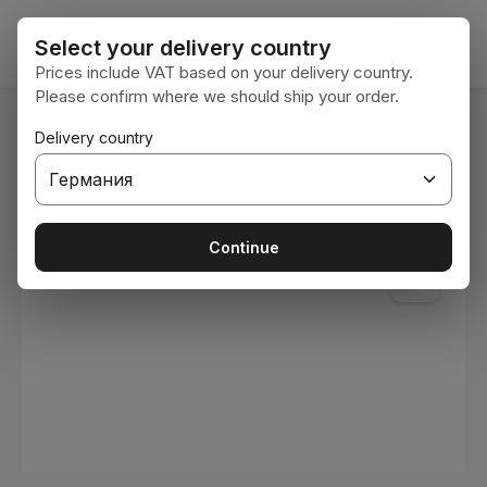
Преминете към основното съдържание
Кошни
Select your delivery country
Prices include VAT based on your delivery country.
Please confirm where we should ship your order.
Вие сте тук:
Delivery country
Начална страница
Консумативи
Бои и лакове
Пропуснете галерия с изображения
Continue