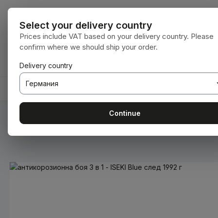
еминете към основното съдържание
Преминете към търсенето
Преминете към основната навигация
Всички катег
Select your delivery country
Prices include VAT based on your delivery country. Please
confirm where we should ship your order.
Имате 0 артикули от списъка с желания
Кошницата съдържа 0 артикула. Общат
Delivery country
НАЧАЛНА СТРАНИЦА
КОНСУМАТИВИ
BODENBE
Continue
Вие сте тук:
Начална страница
Консумативи
Бои и ла
Пропуснете галерия с изображения