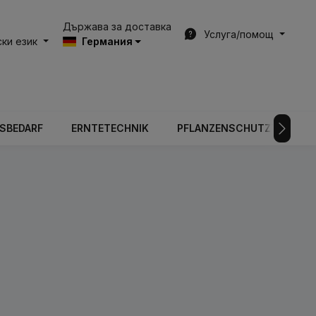
Държава за доставка
Услуга/помощ
ки език
Германия
BSBEDARF
ERNTETECHNIK
PFLANZENSCHUTZTECHNIK