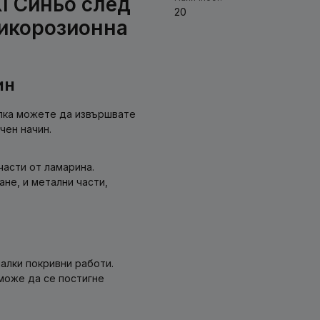
I Синьо след
20
нтикорозионна
ин
тилка можете да извършвате
чен начин.
части от ламарина.
не, и метални части,
алки покривни работи.
може да се постигне