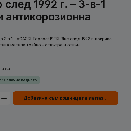
 след 1992 г. – 3-в-1
 и антикорозионна
 3 в 1: LACAGRI Topcoat ISEKI Blue след 1992 г. покрива
тава метала трайно - отвътре и отвън.
тавка
а: Налично веднага
родукта: Въведете желаната сума или
Добавяне към кошницата за пазаруване