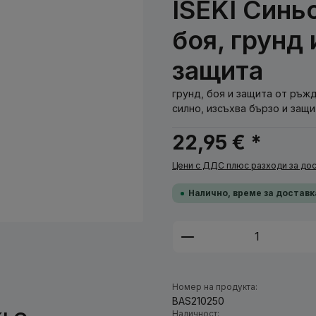
ISEKI Синьо
боя, грунд
защита
грунд, боя и защита от ръжда
силно, изсъхва бързо и защи
22,95 € *
Цени с ДДС плюс разходи за дос
Налично, време за доставк
Количество на п
Номер на продукта:
BAS210250
Наличност: