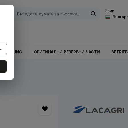
Език
ории
българс
а стойност на количката е 0,00 €.
ARBEITUNG
ОРИГИНАЛНИ РЕЗЕРВНИ ЧАСТИ
BETRIE
кове