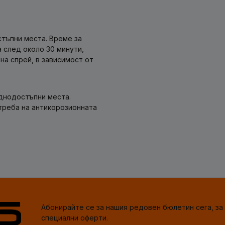
тъпни места. Време за
а след около 30 минути,
 на спрей, в зависимост от
уднодостъпни места.
треба на антикорозионната
Абонирайте се за нашия редовен бюлетин сега, за 
специални оферти.