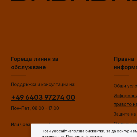
Гореща линия за
Правна
обслужване
информ
Поддръжка и консултации на:
Общи усло
Информаци
+49 6403 97274 00
правото н
Пон–Пет, 08:00 - 17:00
Защита на
Отпечатък
Или чрез нашата
форма за контакт
.
Този уебсайт използва бисквитки, за да осигури 
изживяване.
Повече информация...