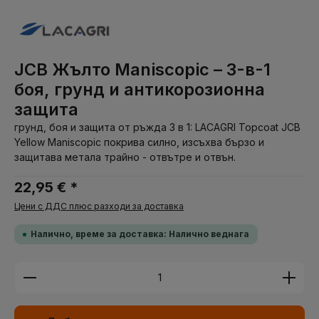
JCB Жълто Maniscopic – 3-в-1
боя, грунд и антикорозионна
защита
грунд, боя и защита от ръжда 3 в 1: LACAGRI Topcoat JCB
Yellow Maniscopic покрива силно, изсъхва бързо и
защитава метала трайно - отвътре и отвън.
22,95 € *
Цени с ДДС плюс разходи за доставка
Налично, време за доставка: Налично веднага
Количество на продукта: Въведете желаната су