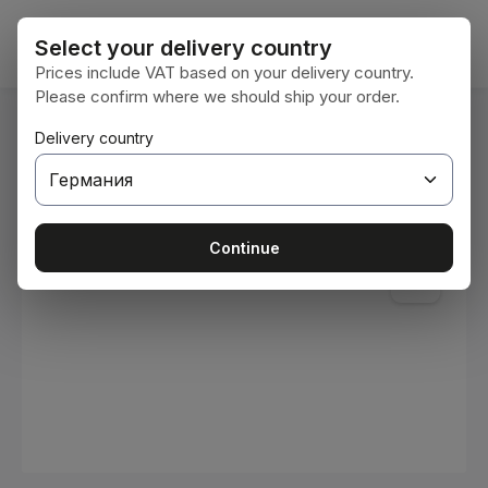
Преминете към основното съдържание
Кошни
Select your delivery country
Prices include VAT based on your delivery country.
Please confirm where we should ship your order.
Вие сте тук:
Delivery country
Начална страница
Консумативи
Бои и лакове
Пропуснете галерия с изображения
Continue