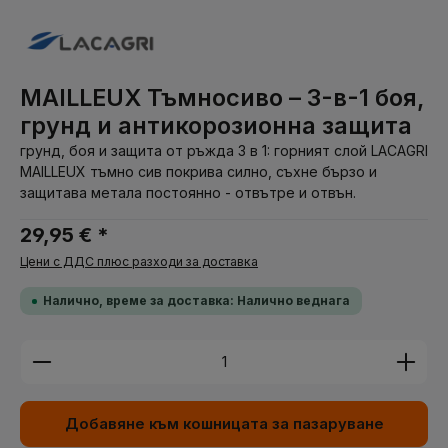
MAILLEUX Тъмносиво – 3-в-1 боя,
грунд и антикорозионна защита
грунд, боя и защита от ръжда 3 в 1: горният слой LACAGRI
MAILLEUX тъмно сив покрива силно, съхне бързо и
защитава метала постоянно - отвътре и отвън.
29,95 € *
Цени с ДДС плюс разходи за доставка
Налично, време за доставка: Налично веднага
Количество на продукта: Въведете желаната су
Добавяне към кошницата за пазаруване