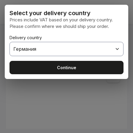
Преминете към основното съдържание
Кошни
Select your delivery country
Prices include VAT based on your delivery country.
Please confirm where we should ship your order.
Вие сте тук:
Delivery country
Начална страница
Консумативи
Бои и лакове
Пропуснете галерия с изображения
Continue