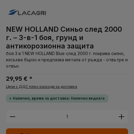
NEW HOLLAND Синьо след 2000
г. – 3-в-1 боя, грунд и
антикорозионна защита
боя 3 в 1 NEW HOLLAND Blue след 2000 г. покрива силно,
изсъхва бързо и предпазва метала от ръжда - отвътре и
отвън.
29,95 € *
Цени с ДДС плюс разходи за доставка
Налично, време за доставка: Налично веднага
Количество на продукта: Въведете желаната су