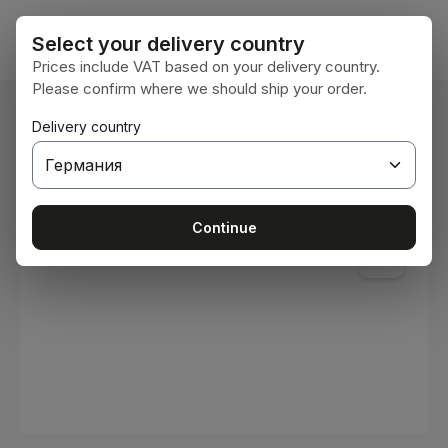
Преминете към основното съдържание
Кошни
Select your delivery country
Prices include VAT based on your delivery country.
Please confirm where we should ship your order.
Вие сте тук:
Delivery country
Начална страница
Консумативи
Бои и лакове
Пропуснете галерия с изображения
Continue