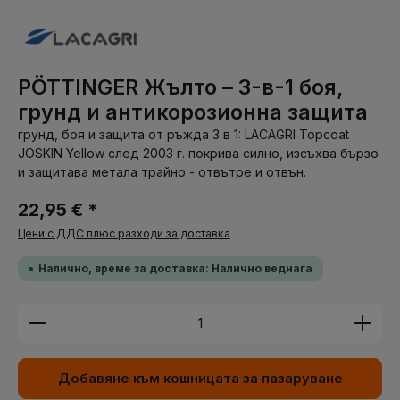
PÖTTINGER Жълто – 3-в-1 боя,
грунд и антикорозионна защита
грунд, боя и защита от ръжда 3 в 1: LACAGRI Topcoat
JOSKIN Yellow след 2003 г. покрива силно, изсъхва бързо
и защитава метала трайно - отвътре и отвън.
22,95 € *
Цени с ДДС плюс разходи за доставка
Налично, време за доставка: Налично веднага
Количество на продукта: Въведете желаната су
Добавяне към кошницата за пазаруване