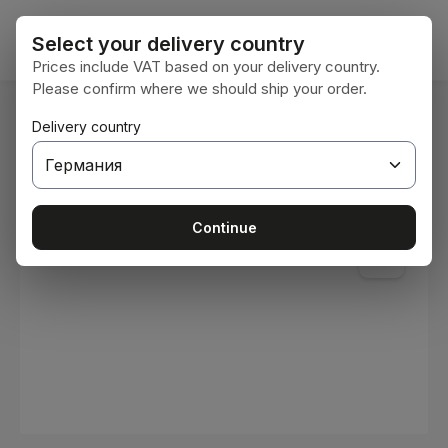
Преминете към основното съдържание
Кошни
Select your delivery country
Prices include VAT based on your delivery country.
Please confirm where we should ship your order.
Вие сте тук:
Delivery country
Начална страница
Консумативи
Бои и лакове
Пропуснете галерия с изображения
Continue