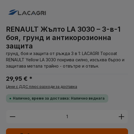
RENAULT Жълто LA 3030 – 3-в-1
боя, грунд и антикорозионна
защита
грунд, боя и защита от ръжда 3 в 1: LACAGRI Topcoat
RENAULT Yellow LA 3030 покрива силно, изсъхва бързо и
защитава метала трайно - отвътре и отвън.
29,95 € *
Цени с ДДС плюс разходи за доставка
Налично, време за доставка: Налично веднага
Количество на продукта: Въведете желаната су