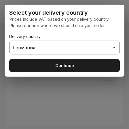
Преминете към основното съдържание
Кошни
Select your delivery country
Prices include VAT based on your delivery country.
Please confirm where we should ship your order.
Вие сте тук:
Delivery country
Начална страница
Консумативи
Бои и лакове
Пропуснете галерия с изображения
Continue