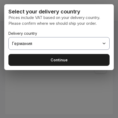
Преминете към основното съдържание
Кошни
Select your delivery country
Prices include VAT based on your delivery country.
Please confirm where we should ship your order.
Вие сте тук:
Delivery country
Начална страница
Консумативи
Бои и лакове
Пропуснете галерия с изображения
Continue