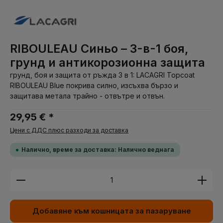
RIBOULEAU Синьо – 3-в-1 боя,
грунд и антикорозионна защита
грунд, боя и защита от ръжда 3 в 1: LACAGRI Topcoat
RIBOULEAU Blue покрива силно, изсъхва бързо и
защитава метала трайно - отвътре и отвън.
29,95 € *
Цени с ДДС плюс разходи за доставка
Налично, време за доставка: Налично веднага
Количество на продукта: Въведете желаната су
Добавяне към кошницата за пазаруване