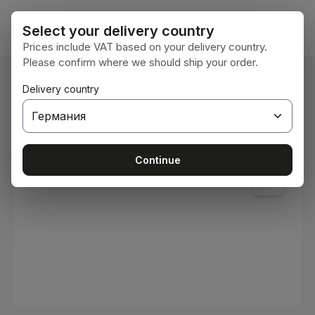
Преминете към основното съдържание
Кошни
Select your delivery country
Prices include VAT based on your delivery country.
Please confirm where we should ship your order.
Вие сте тук:
Delivery country
Начална страница
Консумативи
Бои и лакове
Пропуснете галерия с изображения
Continue