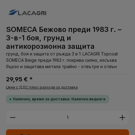
SOMECA Бежово преди 1983 г. –
3-в-1 боя, грунд и
антикорозионна защита
грунд, боя и защита от ръжда 3 в 1: LACAGRI Topcoat
SOMECA Beige преди 1983 г. покрива силно, изсъхва
бързо и защитава метала трайно - отвътре и отвън.
29,95 € *
Цени с ДДС плюс разходи за доставка
Налично, време за доставка: Налично веднага
Количество на продукта: Въведете желаната су