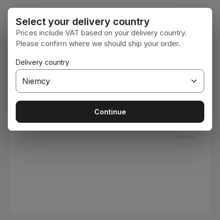
Przejdź do głównej zawartości
Koszy
Select your delivery country
Prices include VAT based on your delivery country.
Please confirm where we should ship your order.
Jesteś tutaj:
Delivery country
Home
Materiały eksploatacyjne
Farby i lakiery
Pomiń galerię zdjęć
Continue