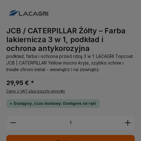
JCB / CATERPILLAR Żółty – Farba
lakiernicza 3 w 1, podkład i
ochrona antykorozyjna
podkład, farba i ochrona przed rdzą 3 w 1: LACAGRI Topcoat
JCB | CATERPILLAR Yellow mocno kryje, szybko schnie i
trwale chroni metal - wewnątrz i na zewnątrz.
29,95 € *
Ceny z VAT plus koszty wysyłki
Dostępny, czas dostawy: Dostępne od ręki
Ilość produktu: Wprowadź żądaną ilość lub użyj pr