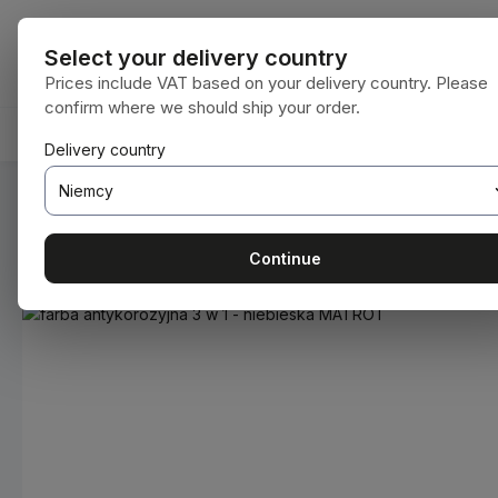
ejdź do głównej zawartości
Przejdź do wyszukiwania
Przejdź do głównej nawigacji
Wszystkie kat
Select your delivery country
Prices include VAT based on your delivery country. Please
confirm where we should ship your order.
HOME
MATERIAŁY EKSPLOATACYJNE
BODENBEA
Delivery country
Jesteś tutaj:
Home
Materiały eksploatacyjne
Farby i lakie
Continue
Pomiń galerię zdjęć