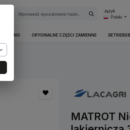
Język
egorie
Polski
RBEITUNG
ORYGINALNE CZĘŚCI ZAMIENNE
BETRIEBS
ry
MATROT Nie
lakiernicza 