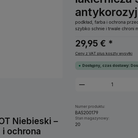
antykorozy
podkład, farba i ochrona prz
szybko schnie i trwale chroni 
29,95 € *
Ceny z VAT plus koszty wysyłki
Dostępny, czas dostawy: Dos
Ilość produktu: W
Numer produktu:
BAS200179
OT Niebieski –
Stan magazynowy:
20
 i ochrona