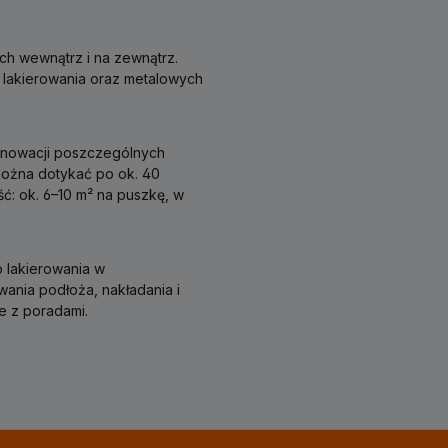
ch wewnątrz i na zewnątrz.
 lakierowania oraz metalowych
renowacji poszczególnych
 można dotykać po ok. 40
ć: ok. 6–10 m² na puszkę, w
 lakierowania w
nia podłoża, nakładania i
e z poradami.