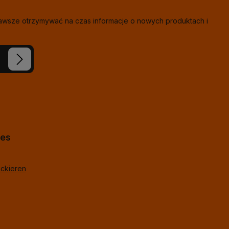
zawsze otrzymywać na czas informacje o nowych produktach i
eś nasze
ie i
j
*
lne
hes
ackieren