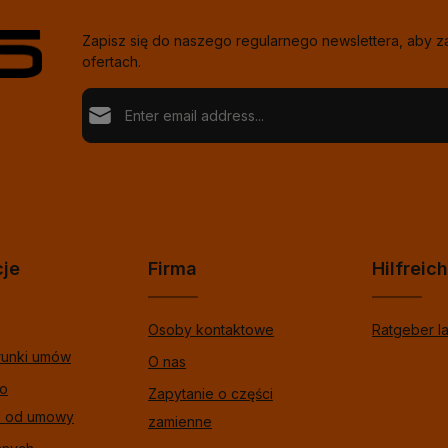
Zapisz się do naszego regularnego newslettera, aby 
ofertach.
Adres e-mail*
Loading...
Ochrona danych
Fields marked with asterisks (*) are required.
Wybierając kontynuuj potwierdzasz, że przeczytał
%pRivacyModalTagOpen%data informacje o ochron
Aby kontynuować, wprowadź znaki pokazane powyże
zaakceptowałeś nasze %toSmodalTagOpen%gogó
warunki.
*
cje
Firma
Hilfreic
Osoby kontaktowe
Ratgeber l
runki umów
O nas
 o
Zapytanie o części
u od umowy
zamienne