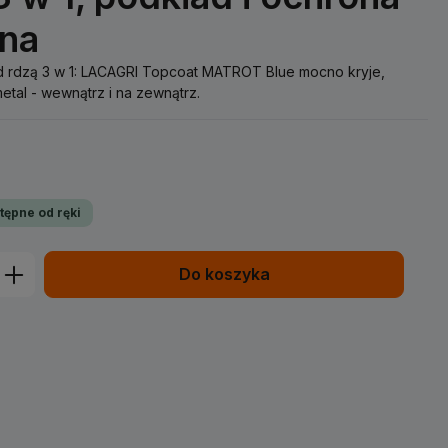
jna
ed rdzą 3 w 1: LACAGRI Topcoat MATROT Blue mocno kryje,
metal - wewnątrz i na zewnątrz.
tępne od ręki
prowadź żądaną ilość lub użyj przycisk
Do koszyka