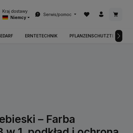
Masz 0 przedmioty na l
Koszyk z
Kraj dostawy
Serwis/pomoc
Niemcy
BEDARF
ERNTETECHNIK
PFLANZENSCHUTZTECHNIK
bieski – Farba
3 w 1, podkład i ochrona