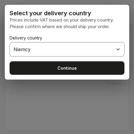
Przejdź do głównej zawartości
Koszy
Select your delivery country
Prices include VAT based on your delivery country.
Please confirm where we should ship your order.
Jesteś tutaj:
Delivery country
Home
Materiały eksploatacyjne
Farby i lakiery
Pomiń galerię zdjęć
Continue