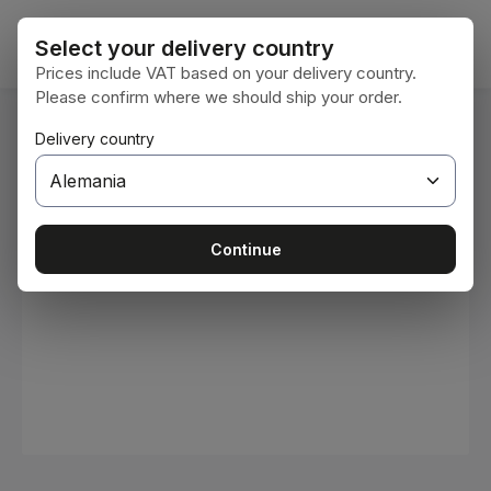
Saltar al contenido principal
El car
Select your delivery country
Prices include VAT based on your delivery country.
Please confirm where we should ship your order.
Estás aquí:
Delivery country
Inicio
Consumibles
Pinturas y barnices
Omitir galería de imágenes
Continue