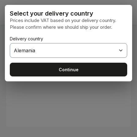
Saltar al contenido principal
El car
Select your delivery country
Prices include VAT based on your delivery country.
Please confirm where we should ship your order.
Estás aquí:
Delivery country
Inicio
Consumibles
Pinturas y barnices
Omitir galería de imágenes
Continue