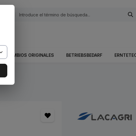
egorías
 El valor total del carrito es 0,00 €.
RECAMBIOS ORIGINALES
BETRIEBSBEDARF
ERNTETE