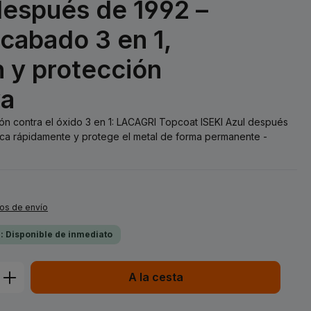
después de 1992 –
acabado 3 en 1,
 y protección
va
ión contra el óxido 3 en 1: LACAGRI Topcoat ISEKI Azul después
ca rápidamente y protege el metal de forma permanente -
tos de envío
a: Disponible de inmediato
ucto: introduce la cantidad deseada o 
A la cesta