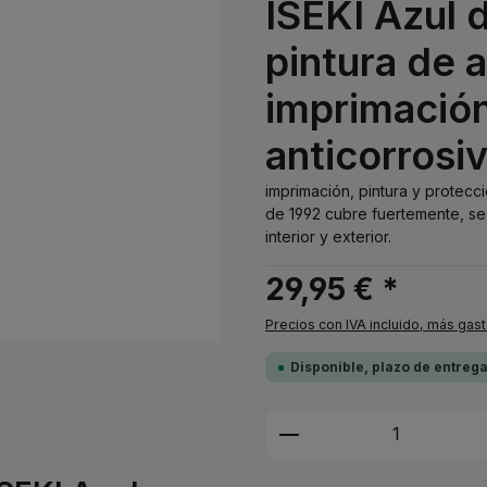
ISEKI Azul 
pintura de 
imprimación
anticorrosi
imprimación, pintura y protecc
de 1992 cubre fuertemente, se
interior y exterior.
29,95 € *
Precios con IVA incluido, más gas
Disponible, plazo de entreg
Cantidad del prod