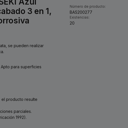
ISEKI Azul
Número de producto:
cabado 3 en 1,
BAS200277
Existencias:
orrosiva
20
l
lata, se pueden realizar
ca.
 Apto para superficies
el producto resulte
iones parciales.
icación 1992).