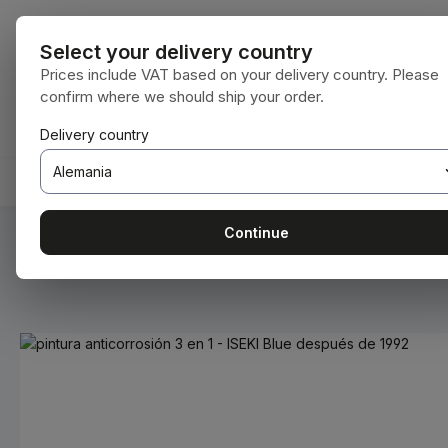
tar al contenido principal
Saltar a la búsqueda
Saltar a la navegación principal
Todas las cat
Select your delivery country
Prices include VAT based on your delivery country. Please
confirm where we should ship your order.
Tienes 0 artículos en tu lista de deseos
El carrito de compras contiene 0 artículos.
Delivery country
INICIO
CONSUMIBLES
BODENBEARBEITUNG
Continue
Estás aquí:
Inicio
Consumibles
Pinturas y barnices
Omitir galería de imágenes