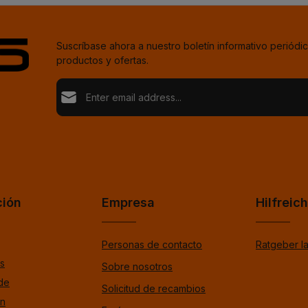
Suscríbase ahora a nuestro boletín informativo periódic
productos y ofertas.
Dirección de correo electrónico*
Loading...
Política de privacidad
Fields marked with asterisks (*) are required.
Al seleccionar continuar, confirmas que has leído nu
información de protección de datos de
Para continuar, introduce los caracteres mostrados arri
%pPrivacyModalTagOpen%d y que has aceptado n
términos y condiciones generales de %toSmodal
ción
Empresa
Hilfreic
*
Personas de contacto
Ratgeber l
s
Sobre nosotros
de
Solicitud de recambios
ón