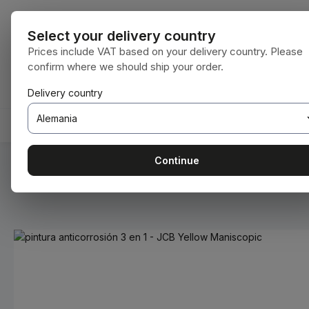
tar al contenido principal
Saltar a la búsqueda
Saltar a la navegación principal
Todas las cat
Select your delivery country
Prices include VAT based on your delivery country. Please
confirm where we should ship your order.
Tienes 0 artículos en tu lista de deseos
El carrito de compras contiene 0 artículos.
Delivery country
INICIO
CONSUMIBLES
BODENBEARBEITUNG
Continue
Estás aquí:
Inicio
Consumibles
Pinturas y barnices
Omitir galería de imágenes