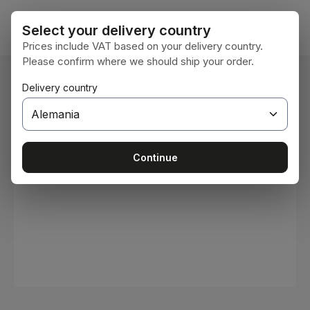
Saltar al contenido principal
El car
Select your delivery country
Prices include VAT based on your delivery country.
Please confirm where we should ship your order.
Estás aquí:
Delivery country
Inicio
Consumibles
Pinturas y barnices
Omitir galería de imágenes
Continue