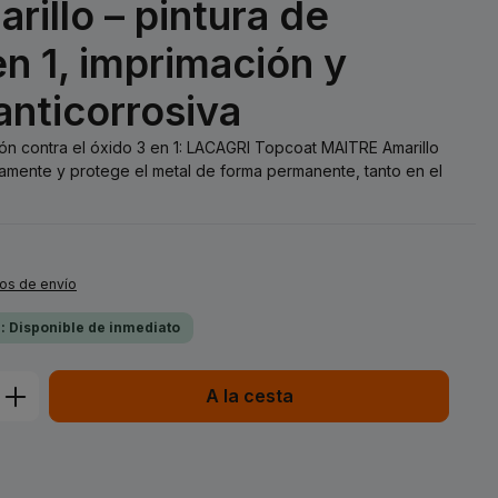
illo – pintura de
n 1, imprimación y
anticorrosiva
ión contra el óxido 3 en 1: LACAGRI Topcoat MAITRE Amarillo
amente y protege el metal de forma permanente, tanto en el
tos de envío
a: Disponible de inmediato
ucto: introduce la cantidad deseada o 
A la cesta