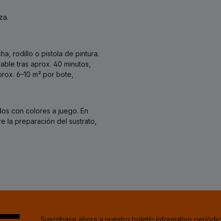
za.
, rodillo o pistola de pintura.
able tras aprox. 40 minutos,
rox. 6–10 m² por bote,
os con colores a juego. En
 la preparación del sustrato,
Suscríbase ahora a nuestro boletín informativo periódic