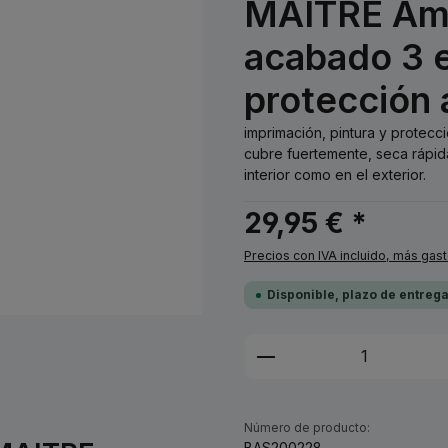
MAITRE Amar
acabado 3 e
protección 
imprimación, pintura y protecc
cubre fuertemente, seca rápid
interior como en el exterior.
29,95 € *
Precios con IVA incluido, más gas
Disponible, plazo de entreg
Cantidad del prod
Número de producto:
BAS200228