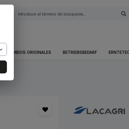
egorías
 El valor total del carrito es 0,00 €.
RECAMBIOS ORIGINALES
BETRIEBSBEDARF
ERNTETE