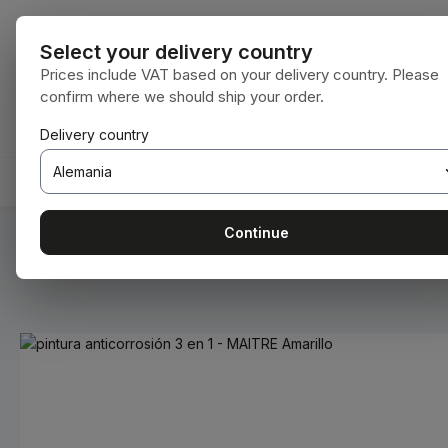
tar al contenido principal
Saltar a la búsqueda
Saltar a la navegación principal
Todas las cat
Select your delivery country
Prices include VAT based on your delivery country. Please
confirm where we should ship your order.
Tienes 0 artículos en tu lista de deseos
El carrito de compras contiene 0 artículos.
Delivery country
INICIO
CONSUMIBLES
BODENBEARBEITUNG
Continue
Estás aquí:
Inicio
Consumibles
Pinturas y barnices
Omitir galería de imágenes