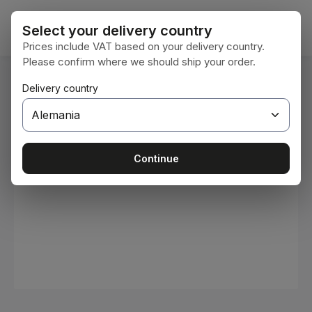
Saltar al contenido principal
El car
Select your delivery country
Prices include VAT based on your delivery country.
Please confirm where we should ship your order.
Estás aquí:
Delivery country
Inicio
Consumibles
Pinturas y barnices
Omitir galería de imágenes
Continue