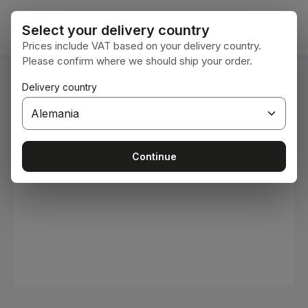
Saltar al contenido principal
El car
Select your delivery country
Prices include VAT based on your delivery country.
Please confirm where we should ship your order.
Estás aquí:
Delivery country
Inicio
Consumibles
Pinturas y barnices
Omitir galería de imágenes
Continue