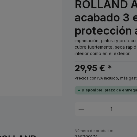
ROLLAND Ama
acabado 3 e
protección 
imprimación, pintura y protecc
cubre fuertemente, seca rápid
interior como en el exterior.
29,95 € *
Precios con IVA incluido, más gas
Disponible, plazo de entreg
Cantidad del prod
Número de producto:
BAS200174