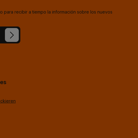
o para recibir a tiempo la información sobre los nuevos
estra
ba
*
uestros
TagOpen%g.
hes
ackieren