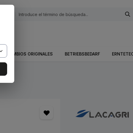
egorías
 El valor total del carrito es 0,00 €.
RECAMBIOS ORIGINALES
BETRIEBSBEDARF
ERNTETE