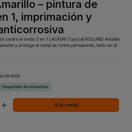
rillo – pintura de
n 1, imprimación y
anticorrosiva
ión contra el óxido 3 en 1: LACAGRI Topcoat ROLLAND Amarillo
amente y protege el metal de forma permanente, tanto en el
tos de envío
a: Disponible de inmediato
ucto: introduce la cantidad deseada o 
A la cesta