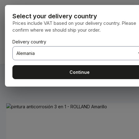
tar al contenido principal
Saltar a la búsqueda
Saltar a la navegación principal
Todas las cat
Select your delivery country
Prices include VAT based on your delivery country. Please
confirm where we should ship your order.
Tienes 0 artículos en tu lista de deseos
El carrito de compras contiene 0 artículos.
Delivery country
INICIO
CONSUMIBLES
BODENBEARBEITUNG
Continue
Estás aquí:
Inicio
Consumibles
Pinturas y barnices
Omitir galería de imágenes