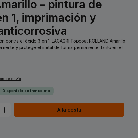
rillo – pintura de
n 1, imprimación y
anticorrosiva
ión contra el óxido 3 en 1: LACAGRI Topcoat ROLLAND Amarillo
amente y protege el metal de forma permanente, tanto en el
tos de envío
a: Disponible de inmediato
ucto: introduce la cantidad deseada o 
A la cesta