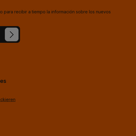
o para recibir a tiempo la información sobre los nuevos
estra
ba
*
uestros
TagOpen%g.
hes
ackieren