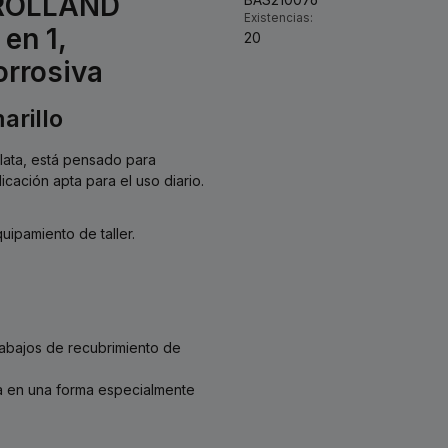
o ROLLAND
Existencias:
en 1,
20
orrosiva
arillo
lata, está pensado para
icación apta para el uso diario.
ipamiento de taller.
rabajos de recubrimiento de
ra en una forma especialmente