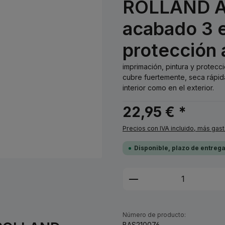
ROLLAND Ama
acabado 3 e
protección 
imprimación, pintura y protecc
cubre fuertemente, seca rápid
interior como en el exterior.
22,95 € *
Precios con IVA incluido, más gas
Disponible, plazo de entreg
Cantidad del prod
Número de producto:
BAS210076