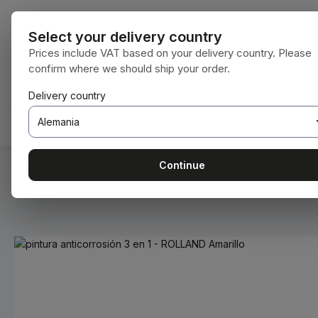
tar al contenido principal
Saltar a la búsqueda
Saltar a la navegación principal
Todas las cat
Select your delivery country
Prices include VAT based on your delivery country. Please
confirm where we should ship your order.
Tienes 0 artículos en tu lista de deseos
El carrito de compras contiene 0 artículos.
Delivery country
INICIO
CONSUMIBLES
BODENBEARBEITUNG
Continue
Estás aquí:
Inicio
Consumibles
Pinturas y barnices
Omitir galería de imágenes