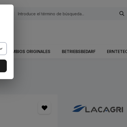
egorías
 El valor total del carrito es 0,00 €.
RECAMBIOS ORIGINALES
BETRIEBSBEDARF
ERNTETE