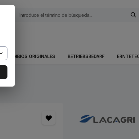
egorías
 El valor total del carrito es 0,00 €.
RECAMBIOS ORIGINALES
BETRIEBSBEDARF
ERNTETE