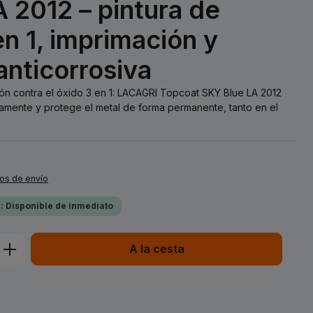
 2012 – pintura de
n 1, imprimación y
anticorrosiva
ión contra el óxido 3 en 1: LACAGRI Topcoat SKY Blue LA 2012
amente y protege el metal de forma permanente, tanto en el
tos de envío
a: Disponible de inmediato
ucto: introduce la cantidad deseada o 
A la cesta