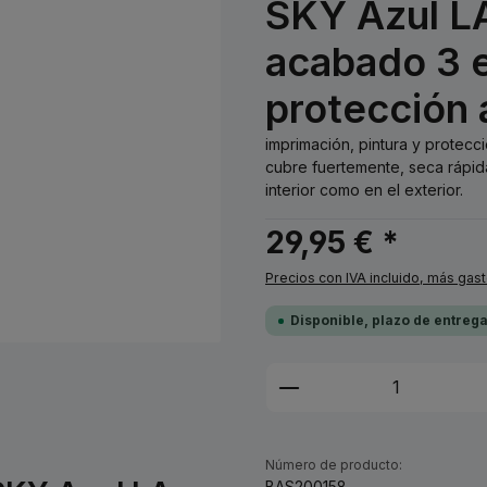
SKY Azul LA
acabado 3 e
protección 
imprimación, pintura y protecc
cubre fuertemente, seca rápid
interior como en el exterior.
29,95 € *
Precios con IVA incluido, más gas
Disponible, plazo de entreg
Cantidad del prod
Número de producto:
BAS200158