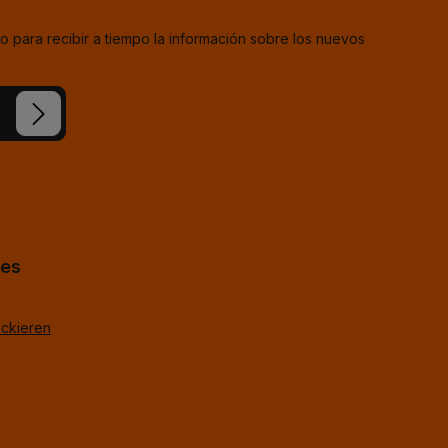
o para recibir a tiempo la información sobre los nuevos
estra
ba
*
uestros
TagOpen%g.
hes
ackieren