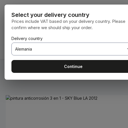
tar al contenido principal
Saltar a la búsqueda
Saltar a la navegación principal
Todas las cat
Select your delivery country
Prices include VAT based on your delivery country. Please
confirm where we should ship your order.
Tienes 0 artículos en tu lista de deseos
El carrito de compras contiene 0 artículos.
Delivery country
INICIO
CONSUMIBLES
BODENBEARBEITUNG
Continue
Estás aquí:
Inicio
Consumibles
Pinturas y barnices
Omitir galería de imágenes