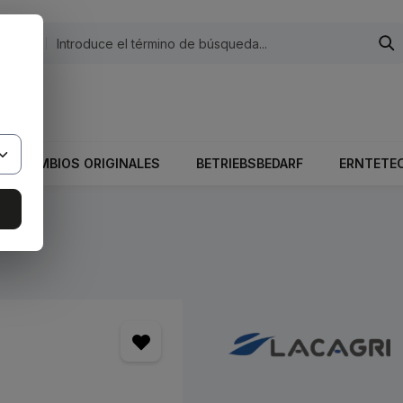
egorías
 El valor total del carrito es 0,00 €.
RECAMBIOS ORIGINALES
BETRIEBSBEDARF
ERNTETE