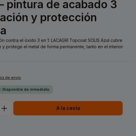
– pintura de acabado 3
mación y protección
va
ión contra el óxido 3 en 1: LACAGRI Topcoat SOLIS Azul cubre
y protege el metal de forma permanente, tanto en el interior
tos de envío
a: Disponible de inmediato
ucto: introduce la cantidad deseada o 
A la cesta