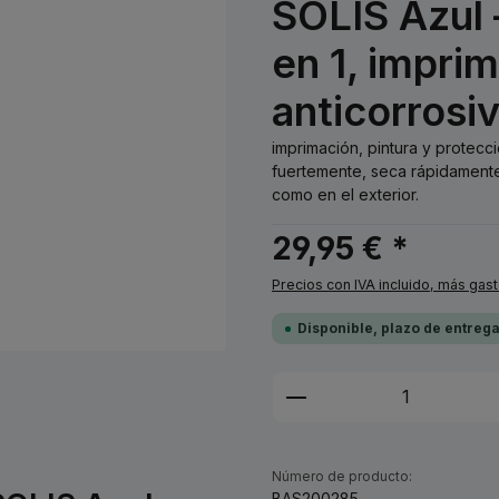
SOLIS Azul 
en 1, impri
anticorrosi
imprimación, pintura y protecc
fuertemente, seca rápidamente 
como en el exterior.
29,95 € *
Precios con IVA incluido, más gas
Disponible, plazo de entreg
Cantidad del prod
Número de producto:
BAS200285