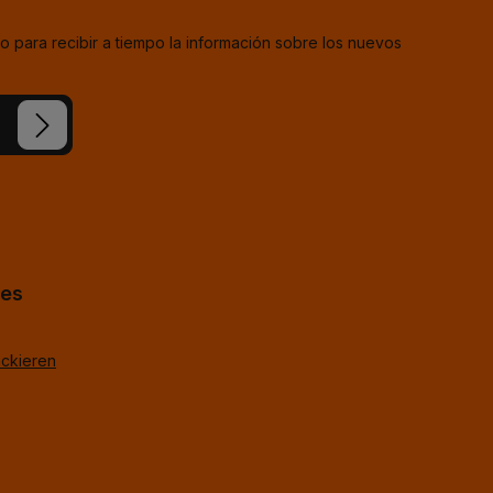
o para recibir a tiempo la información sobre los nuevos
estra
ba
*
uestros
TagOpen%g.
hes
ackieren