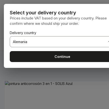
tar al contenido principal
Saltar a la búsqueda
Saltar a la navegación principal
Todas las cat
Select your delivery country
Prices include VAT based on your delivery country. Please
confirm where we should ship your order.
Tienes 0 artículos en tu lista de deseos
El carrito de compras contiene 0 artículos.
Delivery country
INICIO
CONSUMIBLES
BODENBEARBEITUNG
Continue
Estás aquí:
Inicio
Consumibles
Pinturas y barnices
Omitir galería de imágenes