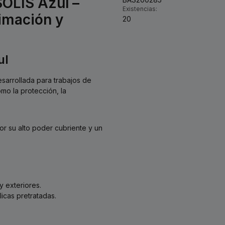
SOLIS Azul –
Existencias:
rimación y
20
ul
desarrollada para trabajos de
mo la protección, la
r su alto poder cubriente y un
y exteriores.
icas pretratadas.