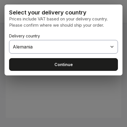
Saltar al contenido principal
El car
Select your delivery country
Prices include VAT based on your delivery country.
Please confirm where we should ship your order.
Estás aquí:
Delivery country
Inicio
Consumibles
Pinturas y barnices
Omitir galería de imágenes
Continue