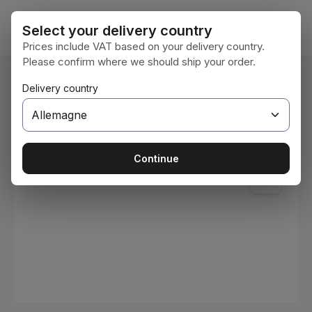
Passer au contenu principal
Le pan
Select your delivery country
Prices include VAT based on your delivery country.
Please confirm where we should ship your order.
Vous êtes ici :
Delivery country
Accueil
Consommables
Peintures et vernis
Ignorer la galerie d'images
Continue