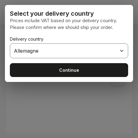
Passer au contenu principal
Le pan
Select your delivery country
Prices include VAT based on your delivery country.
Please confirm where we should ship your order.
Vous êtes ici :
Delivery country
Accueil
Consommables
Peintures et vernis
Ignorer la galerie d'images
Continue