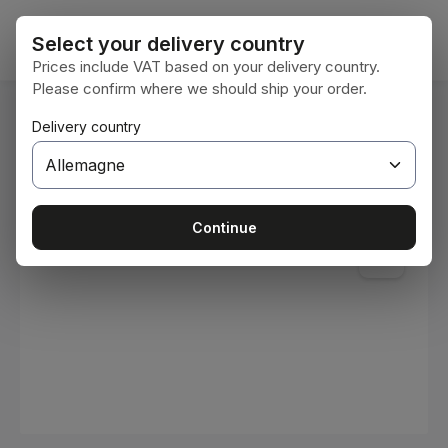
Passer au contenu principal
Le pan
Select your delivery country
Prices include VAT based on your delivery country.
Please confirm where we should ship your order.
Vous êtes ici :
Delivery country
Accueil
Consommables
Peintures et vernis
Ignorer la galerie d'images
Continue