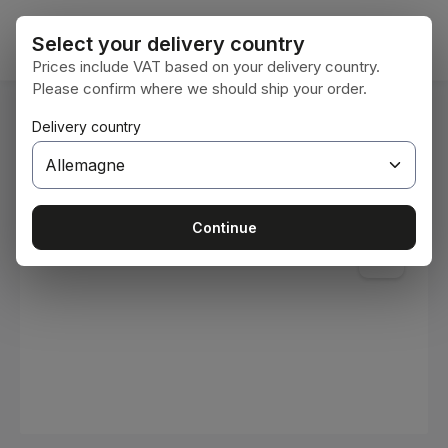
Passer au contenu principal
Le pan
Select your delivery country
Prices include VAT based on your delivery country.
Please confirm where we should ship your order.
Vous êtes ici :
Delivery country
Accueil
Consommables
Peintures et vernis
Ignorer la galerie d'images
Continue